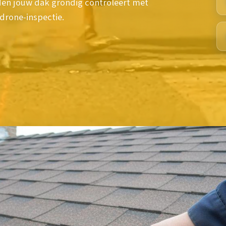
den jouw dak grondig controleert met
drone-inspectie.