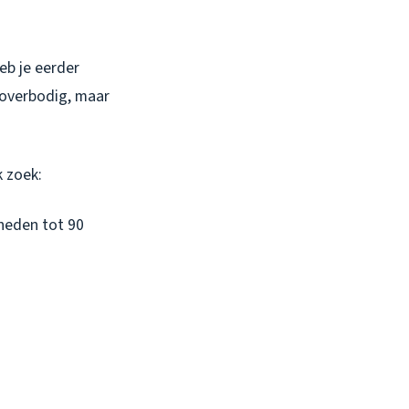
eb je eerder
 overbodig, maar
k zoek:
heden tot 90