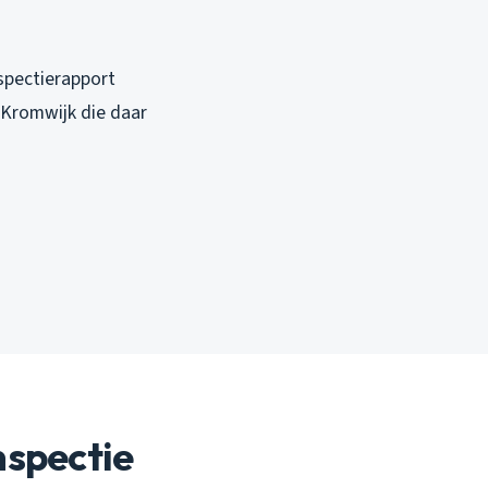
nspectierapport
 Kromwijk die daar
nspectie