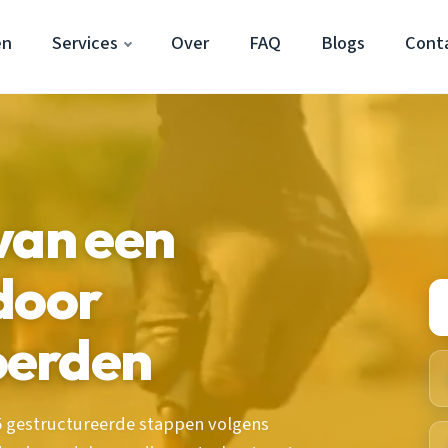
en
Services
Over
FAQ
Blogs
Cont
van een
door
oerden
 5 gestructureerde stappen volgens