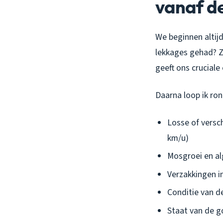
vanaf d
We beginnen altij
lekkages gehad? Z
geeft ons cruciale
Daarna loop ik ron
Losse of versc
km/u)
Mosgroei en al
Verzakkingen i
Conditie van 
Staat van de 