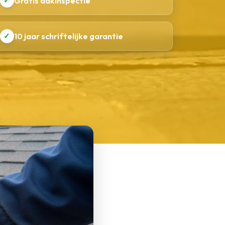
✓
Gratis dakinspectie
✓
10 jaar schriftelijke garantie