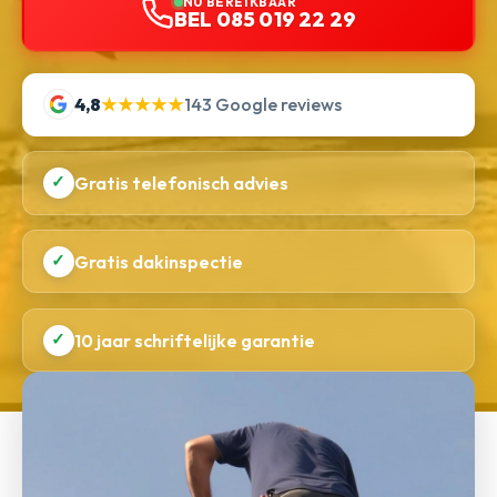
NU BEREIKBAAR
BEL 085 019 22 29
4,8
★★★★★
143 Google reviews
✓
Gratis telefonisch advies
✓
Gratis dakinspectie
✓
10 jaar schriftelijke garantie