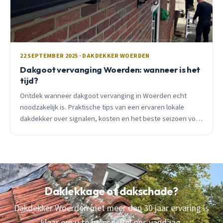
22 SEPTEMBER 2025 · DAKDEKKER WOERDEN
Dakgoot vervanging Woerden: wanneer is het
tijd?
Ontdek wanneer dakgoot vervanging in Woerden echt
noodzakelijk is. Praktische tips van een ervaren lokale
dakdekker over signalen, kosten en het beste seizoen voor
vervanging.
Daklekkage of dakschade?
Dakdekker Woerden met meer dan 30 jaar ervaring is
klaar om u te helpen. Bel ons vandaag.