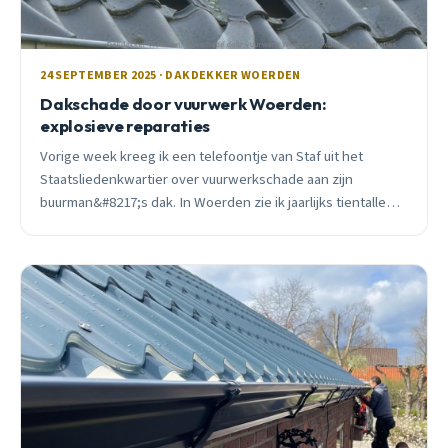
24 SEPTEMBER 2025 · DAKDEKKER WOERDEN
Dakschade door vuurwerk Woerden:
explosieve reparaties
Vorige week kreeg ik een telefoontje van Staf uit het
Staatsliedenkwartier over vuurwerkschade aan zijn
buurman&#8217;s dak. In Woerden zie ik jaarlijks tientallen
gevallen, van schroeiplekken tot complete dakbranden.