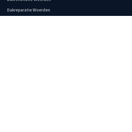
Dakreparatie Woerden
Kosten Dakdekker Woerden
Alle diensten
RECENTE BLOGS
Kosten van een dakreparatie Woerden: wat betaal je echt?
Dakpannen reparatie Woerden: wat 2 kapotte pannen kosten
Dakreparatie oudere woningen Woerden: Wat je moet weten
Alle blogs →
CONTACT