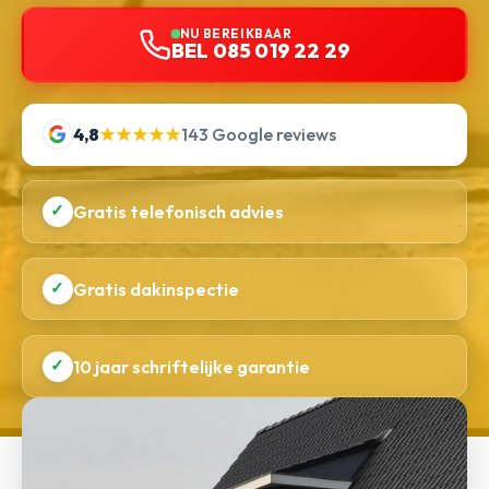
NU BEREIKBAAR
BEL 085 019 22 29
4,8
★★★★★
143 Google reviews
✓
Gratis telefonisch advies
✓
Gratis dakinspectie
✓
10 jaar schriftelijke garantie