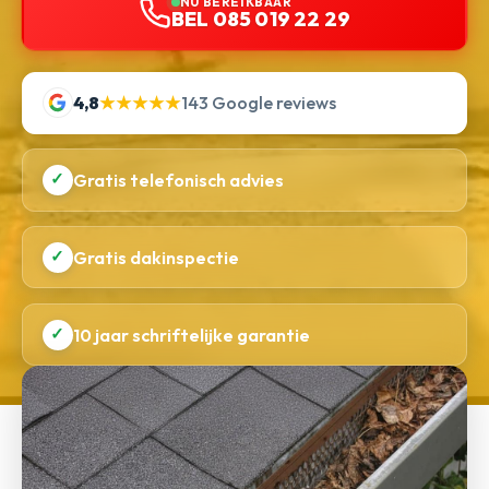
NU BEREIKBAAR
BEL 085 019 22 29
4,8
★★★★★
143 Google reviews
✓
Gratis telefonisch advies
✓
Gratis dakinspectie
✓
10 jaar schriftelijke garantie