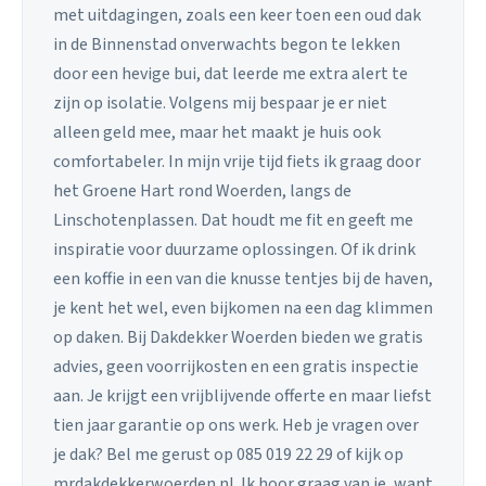
met uitdagingen, zoals een keer toen een oud dak
in de Binnenstad onverwachts begon te lekken
door een hevige bui, dat leerde me extra alert te
zijn op isolatie. Volgens mij bespaar je er niet
alleen geld mee, maar het maakt je huis ook
comfortabeler. In mijn vrije tijd fiets ik graag door
het Groene Hart rond Woerden, langs de
Linschotenplassen. Dat houdt me fit en geeft me
inspiratie voor duurzame oplossingen. Of ik drink
een koffie in een van die knusse tentjes bij de haven,
je kent het wel, even bijkomen na een dag klimmen
op daken. Bij Dakdekker Woerden bieden we gratis
advies, geen voorrijkosten en een gratis inspectie
aan. Je krijgt een vrijblijvende offerte en maar liefst
tien jaar garantie op ons werk. Heb je vragen over
je dak? Bel me gerust op 085 019 22 29 of kijk op
mrdakdekkerwoerden.nl. Ik hoor graag van je, want