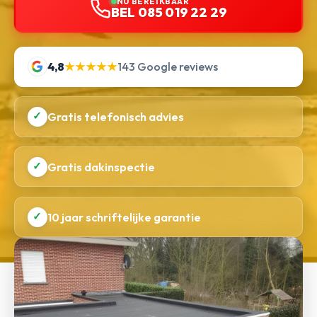
NU BEREIKBAAR
BEL 085 019 22 29
4,8
★★★★★
143 Google reviews
✓
Gratis telefonisch advies
✓
Gratis dakinspectie
✓
10 jaar schriftelijke garantie